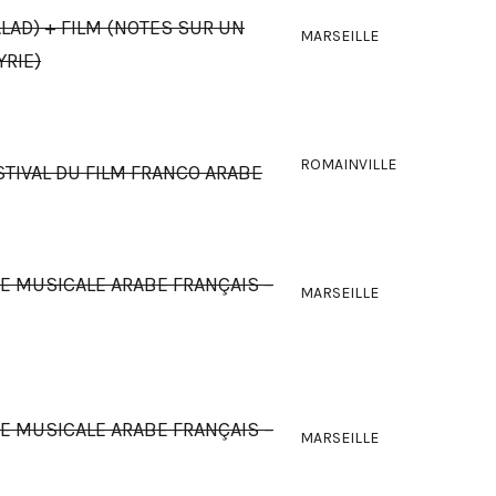
LAD) + FILM (NOTES SUR UN
MARSEILLE
YRIE)
ROMAINVILLE
STIVAL DU FILM FRANCO ARABE
IE MUSICALE ARABE FRANÇAIS –
MARSEILLE
IE MUSICALE ARABE FRANÇAIS –
MARSEILLE