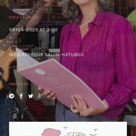
DATE ET HEURE :
09/04-2025 AT 3:00
LIEU :
MÉDIATHÈQUE SALIM-HATUBOU
+ D'INFOS
PARTAGER :