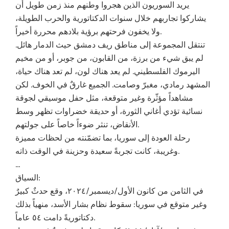
يريد السوريون الذين هجروا وطنهم منذ زمن طويل أن
يشاركوا تجاربهم خلال سنوات الدكتاتورية والحرب الطويلة،
ولا يخفون فرحتهم برؤية بلادهم محررة أخيراً.
تنتقل المجموعة إلى مناطق ريف دمشق حيث الدمار هائل.
لم يبق شيء من برزة، من القابون، من جوبر، أو من مخيم
اليرموك الفلسطيني. لم يعد هناك لون، لم تعد هناك حياة،
المشهد رمادي، مغبرّ وصامت. الجميع غارقٌ في الخوف. لكن
مشاهداً مؤثّرة وغير متوقعة، مثل حفل موسيقي لجوقة
نسائية تؤدي أغاني الثورة، أو حديقة خضراوات تظهر وسط
الأنقاض، تنثر ضوءاً خاصاً على جولتهم.
رحلة العودة إلى سوريا، بما تضمّنته من لحظات مميزة
وغريبة، كانت تجربةً سعيدة وحزينة في الوقت ذاته.
…
السياق:
في الثامن من كانون الأول/ديسمبر/٢٠٢٤، وقع حدثٌ كبيرٌ
وغير متوقع في سوريا: سقوط نظام بشار الأسد، منهياً بذلك
دكتاتوريةً دامت ٥٤ عاماً.