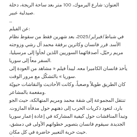
العنوان: شارع اليرموك، 100 متر بعد ساحة الريجة، دخلة
صيدلية عبير.
…
عن الفيلم:
في شباط/فبراير/2025، بعد شهرين فقط من سقوط نظام
الأسد. قرر فانسان وكاترين برفقة محمد آل رشي وزوجته
مريم رحيّل، أصدقائهما السوريين اللذين لجأوا إلى مرسيليا،
السفر معاً إلى سوريا.
يأخذ فانسان الكاميرا معه. ليبدأ فيلم « مشاهد من العودة إلى
سوريا » بالتشكّل مع مرور الوقت.
كان الطريق طويلاً وصعباً، وكانت الأحاديث والنقاشات حيويّة
ومفعمة بالمشاعر.
تنتقل المجموعة إلى شقة محمد ومريم المتهالكة، حيث الجو
بارد، لتعود ذكريات الحرب إلى ذهنهم حول مدفأة المازوت.
وتبدأ المناقشات حول كيفية المشاركة في إعادة إعمار سوريا
الجديدة. سيقوم فانسان بتصوير خطواتهم الأولى في دمشق،
حيث حرية التعبير حاضرة في كل مكان.