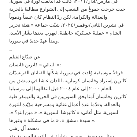
في مارس/آذار/٢٠١١، كانت قد اندلعت ثورةٌ في سوريا،
حيث خرجت جموعٌ من الشعب إلى الشوارع مطالبةً بالحرية
والعدالة والكرامة. لكن ردّ النظام كان عنيفاً ودموياً.
في تشرين الثاني/نوفمبر/٢٠٢٤، شنّت جماعة « هيئة تحرير
الشام » عمليةً عسكريّة خاطفةً، ليهرب بعدها بشّار الأسد،
ويبدأ عهدٌ جديدٌ في سوريا.
…
عن صنّاع الفيلم:
الثنائي « كاترين فانسان »:
فرقةٌ موسيقية وُلدت في سوريا، شكّلها الفنانان الفرنسيّان
كاترين إستراد وفانسان كوماريه، اللذان عاشا في دمشق من
العام ٢٠٠٠ إلى عام ٢٠٠٤ قبل انتقالهما إلى مرسيليا.
كاترين وفانسان آمنا بحق السوريين في الحرية والديمقراطية
والعدالة، وقدّما عدة أعمال غنائية ومسرحية مؤيّدة للثورة
السورية. مثل أغاني: « كاتيوشا السورية »، « مين إنتو؟ »،
« سيدة دمشق »، « ما في مشكلة » وغيرها.
محمد آل رشي:
ممثل وموسيقي سوري، شارك في الثورة السورية منذ