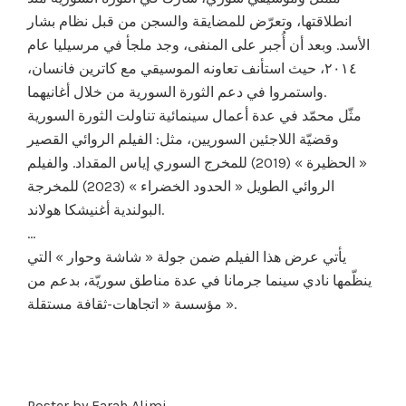
انطلاقتها، وتعرّض للمضايقة والسجن من قبل نظام بشار
الأسد. وبعد أن أُجبر على المنفى، وجد ملجأ في مرسيليا عام
٢٠١٤، حيث استأنف تعاونه الموسيقي مع كاترين فانسان،
واستمروا في دعم الثورة السورية من خلال أغانيهما.
مثّل محمّد في عدة أعمال سينمائية تناولت الثورة السورية
وقضيّة اللاجئين السوريين، مثل: الفيلم الروائي القصير
« الحظيرة » (2019) للمخرج السوري إياس المقداد. والفيلم
الروائي الطويل « الحدود الخضراء » (2023) للمخرجة
البولندية أغنيشكا هولاند.
…
يأتي عرض هذا الفيلم ضمن جولة « شاشة وحوار » التي
ينظّمها نادي سينما جرمانا في عدة مناطق سوريّة، بدعم من
مؤسسة « اتجاهات-ثقافة مستقلة ».
Poster by
Farah Alimi