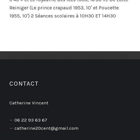
Reiniger (Le prince crapaud 1953, 10′ et Poucette
1955, 10′) 2 Séances scolaires à 10H30 ET 14H30
Map address option is not set in event post settings.
CONTACT
Catherine Vincent
06 22 93 63 67
catherine20cent@gmail.com