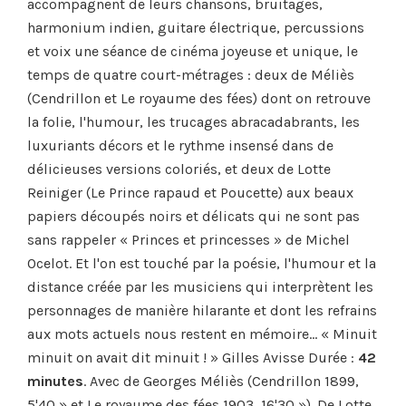
accompagnent de leurs chansons, bruitages,
harmonium indien, guitare électrique, percussions
et voix une séance de cinéma joyeuse et unique, le
temps de quatre court-métrages : deux de Méliès
(Cendrillon et Le royaume des fées) dont on retrouve
la folie, l'humour, les trucages abracadabrants, les
luxuriants décors et le rythme insensé dans de
délicieuses versions coloriés, et deux de Lotte
Reiniger (Le Prince rapaud et Poucette) aux beaux
papiers découpés noirs et délicats qui ne sont pas
sans rappeler « Princes et princesses » de Michel
Ocelot. Et l'on est touché par la poésie, l'humour et la
distance créée par les musiciens qui interprètent les
personnages de manière hilarante et dont les refrains
aux mots actuels nous restent en mémoire… « Minuit
minuit on avait dit minuit ! » Gilles Avisse Durée :
42
minutes
. Avec de Georges Méliès (Cendrillon 1899,
5'40 » et Le royaume des fées 1903, 16'30 »). De Lotte