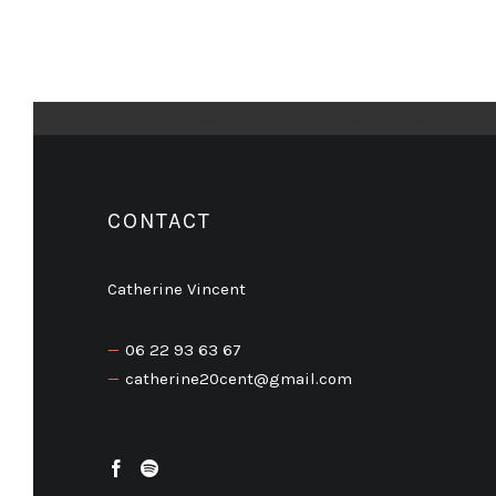
Map address option is not set in event post
CONTACT
Catherine Vincent
06 22 93 63 67
catherine20cent@gmail.com