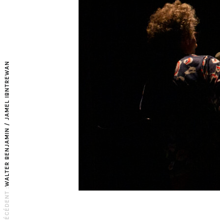
WALTER BENJAMIN / JAMEL IBNTREWAN
PRÉCÉDENT :