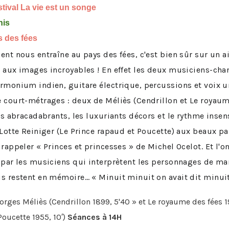
stival La vie est un songe
nis
 des fées
nt nous entraîne au pays des fées, c'est bien sûr sur un air
e aux images incroyables ! En effet les deux musiciens-c
armonium indien, guitare électrique, percussions et voix 
e court-métrages : deux de Méliès (Cendrillon et Le royaum
ges abracadabrants, les luxuriants décors et le rythme inse
 Lotte Reiniger (Le Prince rapaud et Poucette) aux beaux p
rappeler « Princes et princesses » de Michel Ocelot. Et l'on
 par les musiciens qui interprètent les personnages de man
s restent en mémoire… « Minuit minuit on avait dit minuit 
eorges Méliès (Cendrillon 1899, 5'40 » et Le royaume des fées 19
Poucette 1955, 10′)
Séances à 14H