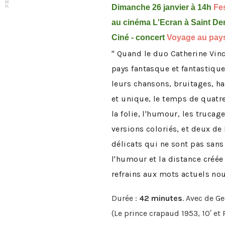
Dimanche 26 janvier à 14h
Fe
au cinéma L'Ecran à Saint De
Ciné - concert
Voyage au pays
" Quand le duo Catherine Vince
pays fantasque et fantastiqu
leurs chansons, bruitages, h
et unique, le temps de quatr
la folie, l'humour, les truca
versions coloriés, et deux de
délicats qui ne sont pas sans 
l'humour et la distance créée
refrains aux mots actuels nou
Durée :
42 minutes
. Avec de G
(Le prince crapaud 1953, 10′ et 