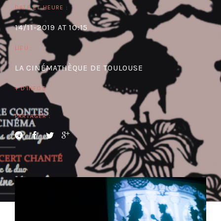
DATE ET HEURE :
14/11-2019 AT 10:15
LIEU :
LA CINÉMATHÈQUE DE TOULOUSE
+ D'INFOS
PARTAGER :