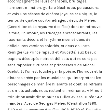
accompagnent de leurs chansons, bruitages,
harmonium indien, guitare électrique, percussions
et voix une séance de cinéma joyeuse et unique, le
temps de quatre court-métrages : deux de Méliès
(Cendrillon et Le royaume des fées) dont on retrouve
la folie, l'humour, les trucages abracadabrants, les
luxuriants décors et le rythme insensé dans de
délicieuses versions coloriés, et deux de Lotte
Reiniger (Le Prince rapaud et Poucette) aux beaux
papiers découpés noirs et délicats qui ne sont pas
sans rappeler « Princes et princesses » de Michel
Ocelot. Et l'on est touché par la poésie, l'humour et la
distance créée par les musiciens qui interprètent les
personnages de manière hilarante et dont les refrains
aux mots actuels nous restent en mémoire… « Minuit
minuit on avait dit minuit ! » Gilles Avisse Durée :
42
minutes
. Avec de Georges Méliès (Cendrillon 1899,
5'40 » et Le royaume des fées 1903, 16'30 »). De Lotte